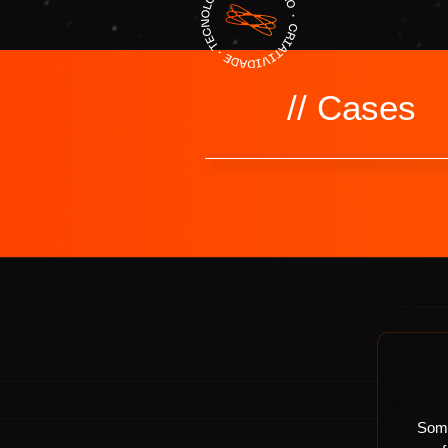
// Cases
Somo