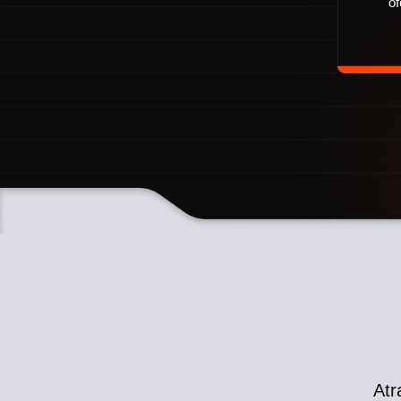
o
Atr