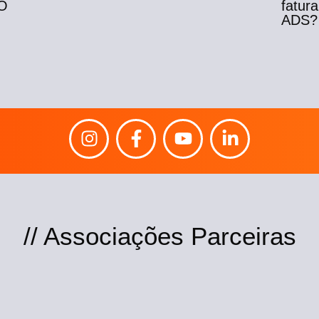
O
fatur
ADS?
// Associações Parceiras