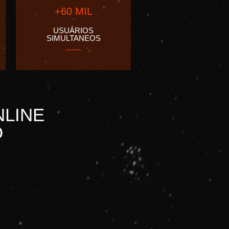
+60 MIL
USUÁRIOS
SIMULTANEOS
NLINE
O