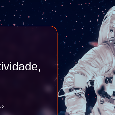
ividade,
a o